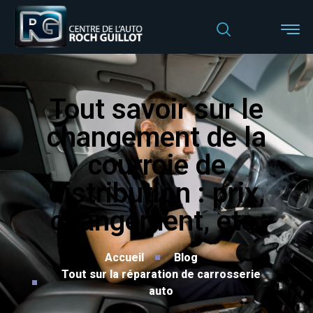
Tout savoir sur le
changement de la
courroie de
distribution : prix,
changement, etc.
Accueil
Blog
Tout sur la réparation de carrosserie
auto