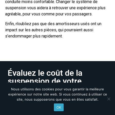
conduite moins confortable. Changer le système de
suspension vous aidera à retrouver une expérience plus
agréable, pour vous comme pour vos passagers.
Enfin, n’oubliez pas que des amortisseurs usés ont un
impact sur les autres pièces, qui pourraient aussi
s’endommager plus rapidement.
Évaluez le coût de la
suspension de votre
voiture avec l’aide de nos
Nous utilisons des cookies pour vous garantir la meilleure
expérience sur notre site web. Si vous continuez à utiliser ce
experts
site, nous supposerons que vous en êtes satisfait.
OK
Quel est le coût de la suspension d’une voiture ? Cela